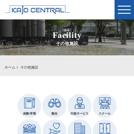
Togg
navig
Facility
その他施設
ホーム
その他施設
体験/学習
観光
行政サービス
スクール