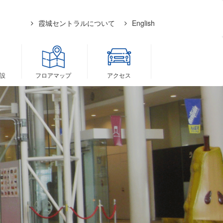
霞城セントラルについて
English
設
フロア
マップ
アクセス