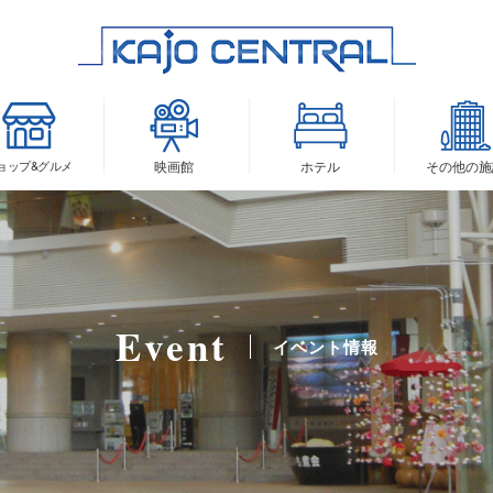
ョップ&
グルメ
映画館
ホテル
その他の
施
Event
イベント情報